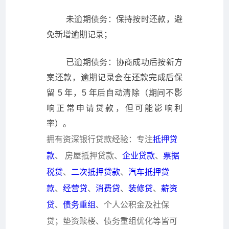
未逾期债务：保持按时还款，避
免新增逾期记录；
已逾期债务：协商成功后按新方
案还款，逾期记录会在还款完成后保
留 5 年，5 年后自动清除（期间不影
响正常申请贷款，但可能影响利
率）。
拥有资深银行贷款经验：专注
抵押贷
款
、
房屋抵押贷款
、
企业贷款
、
票据
税贷
、
二次抵押贷款
、
汽车抵押贷
款
、
经营贷
、
消费贷
、
装修贷
、
薪资
贷
、
债务重组
、个人公积金及社保
贷；垫资赎楼、债务重组优化等皆可